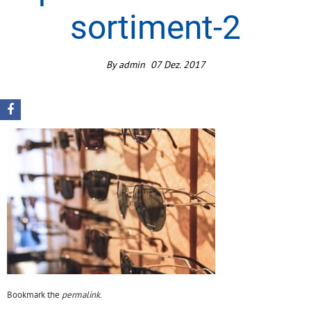
sortiment-2
By
admin
07
Dez.
2017
Bookmark the
permalink
.